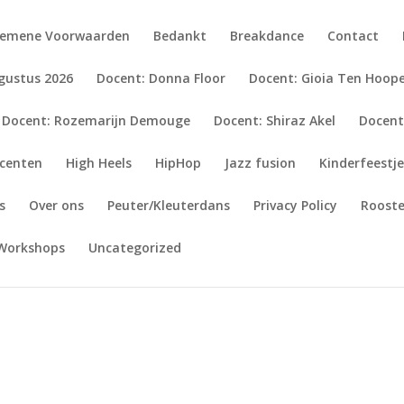
gemene Voorwaarden
Bedankt
Breakdance
Contact
gustus 2026
Docent: Donna Floor
Docent: Gioia Ten Hoop
Docent: Rozemarijn Demouge
Docent: Shiraz Akel
Docent
centen
High Heels
HipHop
Jazz fusion
Kinderfeestj
s
Over ons
Peuter/Kleuterdans
Privacy Policy
Rooste
Workshops
Uncategorized