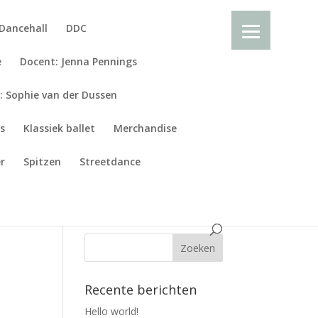
Dancehall
DDC
e
Docent: Jenna Pennings
: Sophie van der Dussen
es
Klassiek ballet
Merchandise
r
Spitzen
Streetdance
Recente berichten
Hello world!